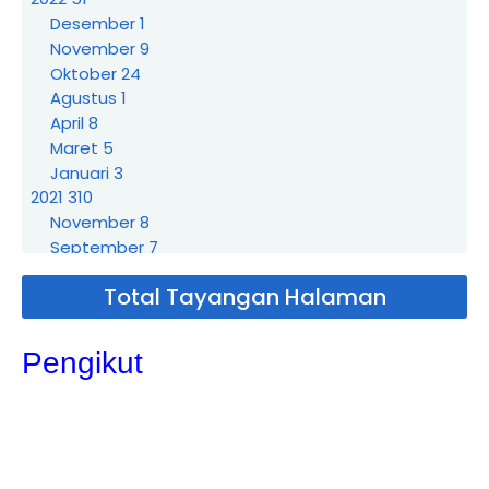
Desember
1
November
9
Oktober
24
Agustus
1
April
8
Maret
5
Januari
3
2021
310
November
8
September
7
Agustus
3
Total Tayangan Halaman
Juli
21
Juni
19
Mei
72
Pengikut
Sewa Badut Bogor Kedung Halang
Sewa Badut Bogor Ciparigi
Sewa Badut Bogor Cimahpar
Sewa badut Bogor Ciluar
Sewa Badut Bogor Cibuluh