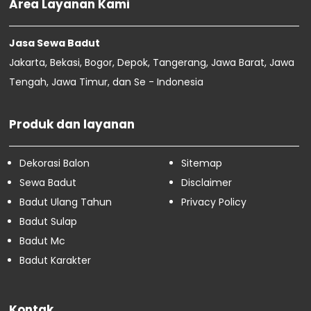
Sewa Badut Jatimakmur
Area Layanan Kami
Sewa Badut Jaticempaka
Sewa Badut Jatibening Baru
Jasa Sewa Badut
Sewa Badut Jatibening
Jakarta, Bekasi, Bogor, Depok, Tangerang, Jawa Barat, Jawa
Sewa Badut Pedurenan
Sewa Badut Mustikasari
Tengah, Jawa Timur, dan Se - Indonesia
Sewa Badut Cimuning
Sewa Badut Sukawangi
Produk dan layanan
April
86
Maret
74
Februari
16
Dekorasi Balon
Sitemap
Januari
4
Sewa Badut
Disclaimer
Badut Ulang Tahun
Privacy Policy
Badut Sulap
Badut Mc
Badut Karakter
Kontak