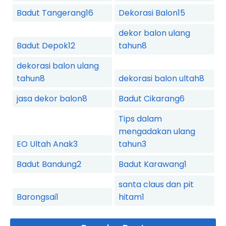
Badut Tangerang
16
Dekorasi Balon
15
dekor balon ulang
Badut Depok
12
tahun
8
dekorasi balon ulang
tahun
8
dekorasi balon ultah
8
jasa dekor balon
8
Badut Cikarang
6
Tips dalam
mengadakan ulang
EO Ultah Anak
3
tahun
3
Badut Bandung
2
Badut Karawang
1
santa claus dan pit
Barongsai
1
hitam
1