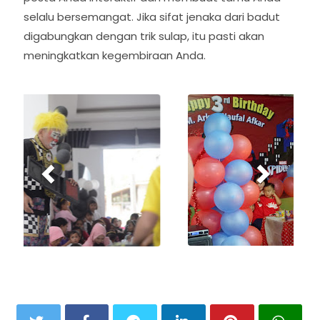
selalu bersemangat. Jika sifat jenaka dari badut
digabungkan dengan trik sulap, itu pasti akan
meningkatkan kegembiraan Anda.
P
N
r
e
e
x
v
t
i
o
u
s