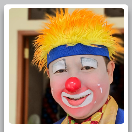
Sewa Badut Bogor Pamoyanan
Sewa Badut Bogor Pakuan
Sewa Badut Bogor Mulyaharja
Sewa Badut Bogor Muarasari
Sewa Badut Bogor Lawang Gintung
Sewa Badut Bogor Kertamaya
Sewa Badut Bogor Harjasari
Sewa Badut Bogor Genteng
Sewa Badut Bogor Empang
Sewa Badut Cipaku
Sewa Badut Cikaret
Sewa Badut Bondongan
Sewa Badut Bojong Kerta
Sewa Badut Batutulis
Sewa Badut Situ Gede
Sewa Badut Sindangbarang
Sewa Badut Semplak
Sewa Badut Pasir Mulya
Sewa Badut Pasir Kuda
Sewa Badut Pasir Jaya