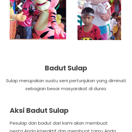
i
o
u
s
Badut Sulap
Sulap merupakan suatu seni pertunjukan yang diminati
sebagian besar masyarakat di dunia.
Aksi Badut Sulap
Pesulap dan badut dari kami akan membuat
pesta Anda interaktif dan membuat tamu Anda