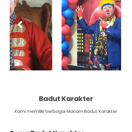
v
t
i
o
u
s
Badut Karakter
Kami memiliki berbagai Macam Badut Karakter