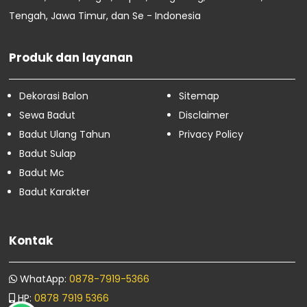
Sewa Badut Cimuning
Tengah, Jawa Timur, dan Se - Indonesia
Sewa Badut Sukawangi
April
86
Maret
74
Produk dan layanan
Februari
16
Januari
4
Dekorasi Balon
Sitemap
Sewa Badut
Disclaimer
Badut Ulang Tahun
Privacy Policy
Badut Sulap
Badut Mc
Badut Karakter
Kontak
WhatApp:
0878-7919-5366
HP:
0878 7919 5366