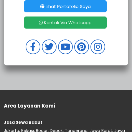
Sewa Badut Cilendek Timur
Lihat Portofolio Saya
Sewa Badut Cilendek Barat
Sewa Badut Bubulak
Kontak Via Whatsapp
Sewa Badut Balumbang Jaya
Sewa Badut Sepanjang Jaya
Sewa Badut Pengasinan
Sewa Badut Bojong Rawalumbu
Sewa Badut Bojong Menteng
Sewa Badut Jatiwarna
Sewa Badut Jatirahayu
Sewa Badut Jatimurni
Sewa Badut Jatimelati
Sewa Badut Jatiwaringin
Sewa Badut Jatimakmur
Sewa Badut Jaticempaka
Area Layanan Kami
Sewa Badut Jatibening Baru
Sewa Badut Jatibening
Sewa Badut Pedurenan
Jasa Sewa Badut
Sewa Badut Mustikasari
Jakarta, Bekasi, Bogor, Depok, Tangerang, Jawa Barat, Jawa