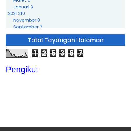
Maret
5
Januari
3
2021
310
November
8
September
7
Agustus
3
Total Tayangan Halaman
Juli
21
Juni
19
1
2
5
3
6
7
Mei
72
Sewa Badut Bogor Kedung Halang
Sewa Badut Bogor Ciparigi
Pengikut
Sewa Badut Bogor Cimahpar
Sewa badut Bogor Ciluar
Sewa Badut Bogor Cibuluh
Sewa Badut Bantar Jati
Sewa Badut Bogor Tajur
Sewa Badut Bogor Sukasari
Sewa Badut Bogor Sindangsari
Sewa Badut Bogor Sindangrasa
Sewa Badut Bogor Katulampa