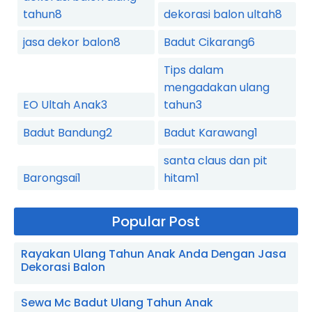
tahun
8
dekorasi balon ultah
8
jasa dekor balon
8
Badut Cikarang
6
Tips dalam
mengadakan ulang
EO Ultah Anak
3
tahun
3
Badut Bandung
2
Badut Karawang
1
santa claus dan pit
Barongsai
1
hitam
1
Popular Post
Rayakan Ulang Tahun Anak Anda Dengan Jasa
Dekorasi Balon
Sewa Mc Badut Ulang Tahun Anak