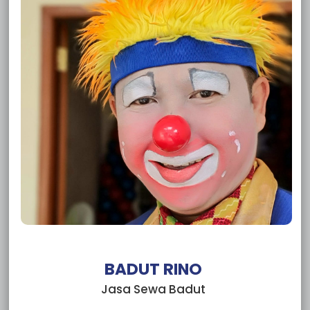
Sewa Badut Bogor Harjasari
Sewa Badut Bogor Genteng
Sewa Badut Bogor Empang
Sewa Badut Cipaku
Sewa Badut Cikaret
Sewa Badut Bondongan
Sewa Badut Bojong Kerta
Sewa Badut Batutulis
Sewa Badut Situ Gede
Sewa Badut Sindangbarang
Sewa Badut Semplak
Sewa Badut Pasir Mulya
Sewa Badut Pasir Kuda
Sewa Badut Pasir Jaya
Sewa Badut Bogor Menteng
Sewa Badut Bogor Margajaya
Sewa Badut Loji
BADUT RINO
Sewa Badut Gunung Batu
Jasa Sewa Badut
Sewa Badut Curug Mekar
Sewa Badut Curug