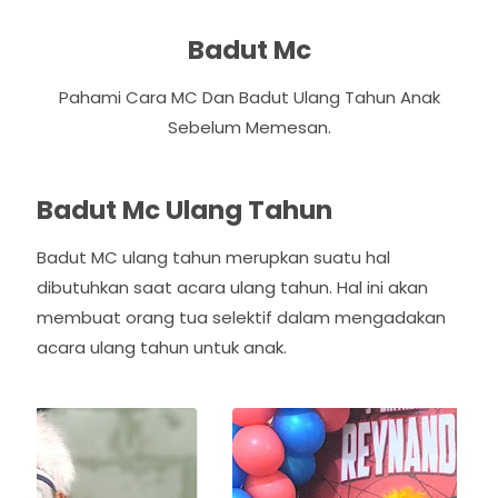
Badut Mc
Pahami Cara MC Dan Badut Ulang Tahun Anak
Sebelum Memesan.
Badut Mc Ulang Tahun
Badut MC ulang tahun merupkan suatu hal
dibutuhkan saat acara ulang tahun. Hal ini akan
membuat orang tua selektif dalam mengadakan
acara ulang tahun untuk anak.
P
N
r
e
e
x