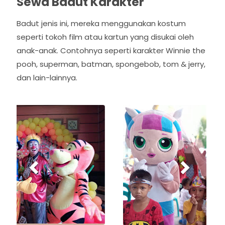
Sewa Badut Karakter
Badut jenis ini, mereka menggunakan kostum
seperti tokoh film atau kartun yang disukai oleh
anak-anak. Contohnya seperti karakter Winnie the
pooh, superman, batman, spongebob, tom & jerry,
dan lain-lainnya.
P
N
r
e
e
x
v
t
i
o
u
s