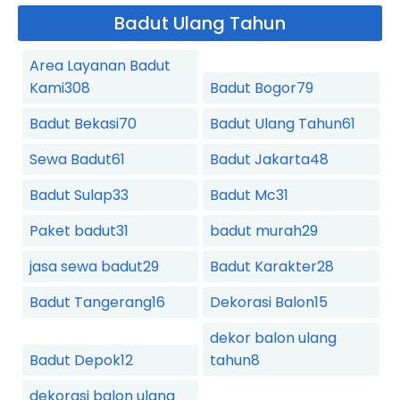
Badut Ulang Tahun
Area Layanan Badut
Kami
308
Badut Bogor
79
Badut Bekasi
70
Badut Ulang Tahun
61
Sewa Badut
61
Badut Jakarta
48
Badut Sulap
33
Badut Mc
31
Paket badut
31
badut murah
29
jasa sewa badut
29
Badut Karakter
28
Badut Tangerang
16
Dekorasi Balon
15
dekor balon ulang
Badut Depok
12
tahun
8
dekorasi balon ulang