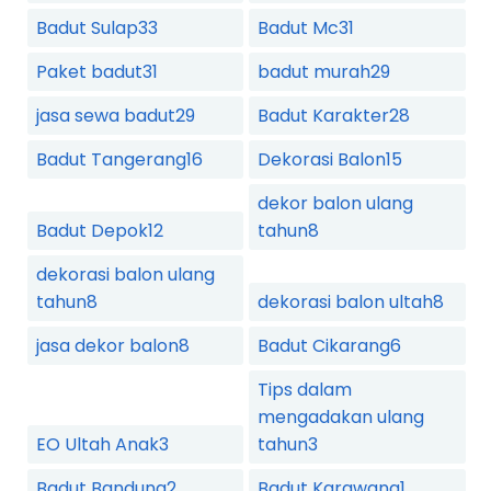
Badut Sulap
33
Badut Mc
31
Paket badut
31
badut murah
29
jasa sewa badut
29
Badut Karakter
28
Badut Tangerang
16
Dekorasi Balon
15
dekor balon ulang
Badut Depok
12
tahun
8
dekorasi balon ulang
tahun
8
dekorasi balon ultah
8
jasa dekor balon
8
Badut Cikarang
6
Tips dalam
mengadakan ulang
EO Ultah Anak
3
tahun
3
Badut Bandung
2
Badut Karawang
1