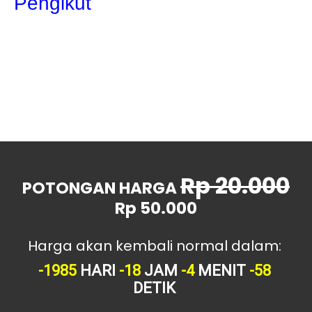
Pengikut
Mei
72
April
86
Maret
74
Februari
16
Januari
4
Rp 20.000
POTONGAN HARGA
Rp 50.000
Harga akan kembali normal dalam:
-1985
HARI
-18
JAM
-4
MENIT
-58
DETIK