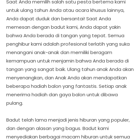
Saat Anda memilih salah satu pesta bertema kami
untuk ulang tahun Anda atau acara khusus lainnya,
Anda dapat duduk dan bersantai! Saat Anda
memesan dengan badut kami, Anda dapat yakin
bahwa Anda berada di tangan yang tepat. Semua
penghibur kami adalah profesional terlatih yang suka
menangani anak-anak dan memiliki beragam
kemampuan untuk menjamin bahwa Anda berada di
tangan yang sangat baik. Ulang tahun anak Anda akan
menyenangkan, dan Anak Anda akan mendapatkan
beberapa hadiah balon yang fantastis. Setiap anak
menerima hadiah dan gaya balon untuk dibawa
pulang.
Badut telah lama menjadi jenis hiburan yang populer,
dan dengan alasan yang bagus. Badut kami
menyediakan berbagai macam hiburan untuk semua