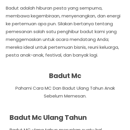
Badut adalah hiburan pesta yang sempurna,
membawa kegembiraan, menyenangkan, dan energi
ke pertemuan apa pun. Silakan bertanya tentang
pemesanan salah satu penghibur badut kami yang
menggemaskan untuk acara mendatang Anda;
mereka ideal untuk pertemuan bisnis, reuni keluarga,
pesta anak-anak, festival, dan banyak lagi.
Badut Mc
Pahami Cara MC Dan Badut Ulang Tahun Anak
Sebelum Memesan.
Badut Mc Ulang Tahun
Badut MC ulang tahun merupkan suatu hal