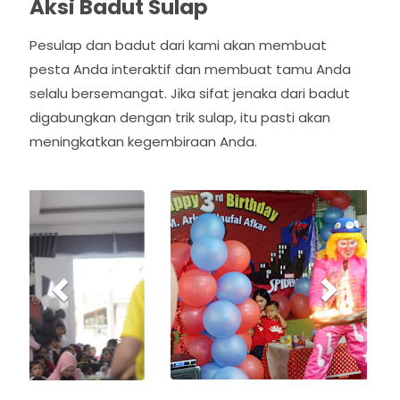
Aksi Badut Sulap
Pesulap dan badut dari kami akan membuat
pesta Anda interaktif dan membuat tamu Anda
selalu bersemangat. Jika sifat jenaka dari badut
digabungkan dengan trik sulap, itu pasti akan
meningkatkan kegembiraan Anda.
P
N
r
e
e
x
v
t
i
o
u
s