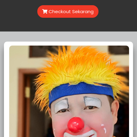
Sewa Badut Bogor Babakan Pasar
Sewa Badut Bogor Babakan
Checkout Sekarang
Sewa Badut Bogor Ranggamekar
Sewa Badut Bogor Rancamaya
Sewa Badut Bogor Pamoyanan
Sewa Badut Bogor Pakuan
Sewa Badut Bogor Mulyaharja
Sewa Badut Bogor Muarasari
Sewa Badut Bogor Lawang Gintung
Sewa Badut Bogor Kertamaya
Sewa Badut Bogor Harjasari
Sewa Badut Bogor Genteng
Sewa Badut Bogor Empang
Sewa Badut Cipaku
Sewa Badut Cikaret
Sewa Badut Bondongan
Sewa Badut Bojong Kerta
Sewa Badut Batutulis
Sewa Badut Situ Gede
Sewa Badut Sindangbarang