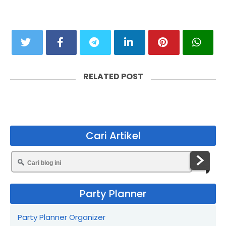
RELATED POST
Cari Artikel
Party Planner
Party Planner Organizer