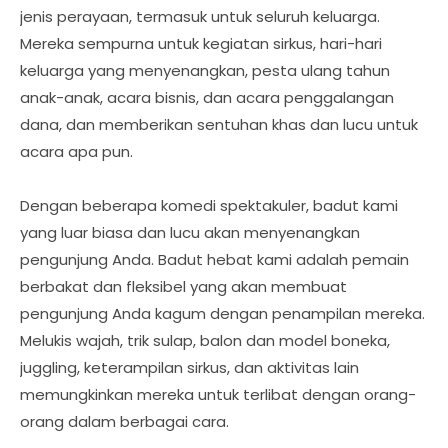
jenis perayaan, termasuk untuk seluruh keluarga.
Mereka sempurna untuk kegiatan sirkus, hari-hari
keluarga yang menyenangkan, pesta ulang tahun
anak-anak, acara bisnis, dan acara penggalangan
dana, dan memberikan sentuhan khas dan lucu untuk
acara apa pun.
Dengan beberapa komedi spektakuler, badut kami
yang luar biasa dan lucu akan menyenangkan
pengunjung Anda. Badut hebat kami adalah pemain
berbakat dan fleksibel yang akan membuat
pengunjung Anda kagum dengan penampilan mereka.
Melukis wajah, trik sulap, balon dan model boneka,
juggling, keterampilan sirkus, dan aktivitas lain
memungkinkan mereka untuk terlibat dengan orang-
orang dalam berbagai cara.