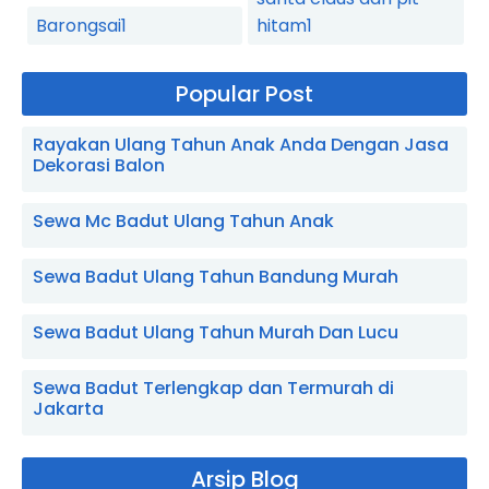
Barongsai
1
hitam
1
Popular Post
Rayakan Ulang Tahun Anak Anda Dengan Jasa
Dekorasi Balon
Sewa Mc Badut Ulang Tahun Anak
Sewa Badut Ulang Tahun Bandung Murah
Sewa Badut Ulang Tahun Murah Dan Lucu
Sewa Badut Terlengkap dan Termurah di
Jakarta
Arsip Blog