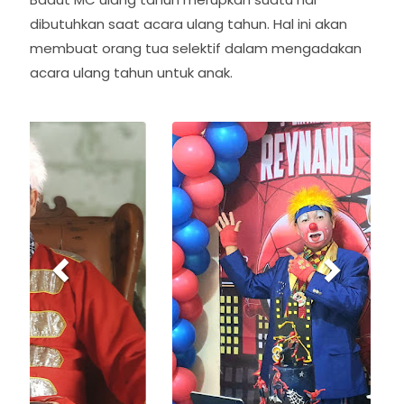
dibutuhkan saat acara ulang tahun. Hal ini akan
membuat orang tua selektif dalam mengadakan
acara ulang tahun untuk anak.
P
N
r
e
e
x
v
t
i
o
u
s