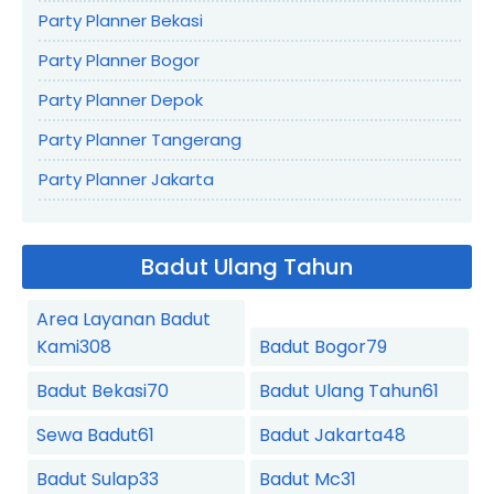
Party Planner Bekasi
Party Planner Bogor
Party Planner Depok
Party Planner Tangerang
Party Planner Jakarta
Badut Ulang Tahun
Area Layanan Badut
Kami
308
Badut Bogor
79
Badut Bekasi
70
Badut Ulang Tahun
61
Sewa Badut
61
Badut Jakarta
48
Badut Sulap
33
Badut Mc
31