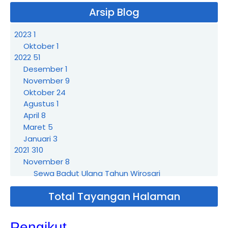
Arsip Blog
2023
1
Oktober
1
2022
51
Desember
1
November
9
Oktober
24
Agustus
1
April
8
Maret
5
Januari
3
2021
310
November
8
Sewa Badut Ulang Tahun Wirosari
Sewa Badut Ulang Tahun Purwodadi
Total Tayangan Halaman
Sewa Badut Weleri Semarang
Sewa Badut Ulang Tahun Kendal
Sewa Badut Ungaran Semarang
Pengikut