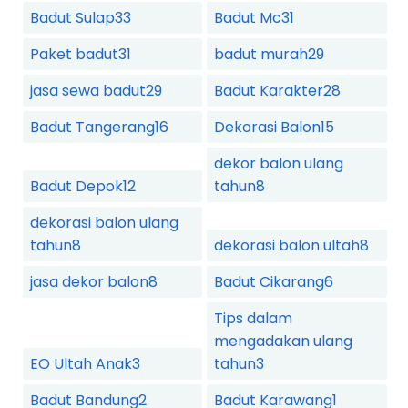
Badut Sulap
33
Badut Mc
31
Paket badut
31
badut murah
29
jasa sewa badut
29
Badut Karakter
28
Badut Tangerang
16
Dekorasi Balon
15
dekor balon ulang
Badut Depok
12
tahun
8
dekorasi balon ulang
tahun
8
dekorasi balon ultah
8
jasa dekor balon
8
Badut Cikarang
6
Tips dalam
mengadakan ulang
EO Ultah Anak
3
tahun
3
Badut Bandung
2
Badut Karawang
1