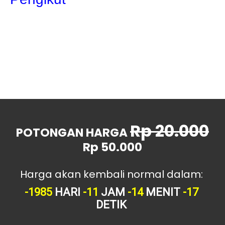
Sewa Badut Ulang Tahun Demak
Sewa Badut Ulang Tahun Kudus
Sewa Badut Ulang Tahun Jepara
September
7
Agustus
3
Juli
21
Juni
19
Mei
72
April
86
Maret
74
Februari
16
Rp 20.000
Januari
4
POTONGAN HARGA
Rp 50.000
Harga akan kembali normal dalam:
-1985
HARI
-11
JAM
-14
MENIT
-18
DETIK