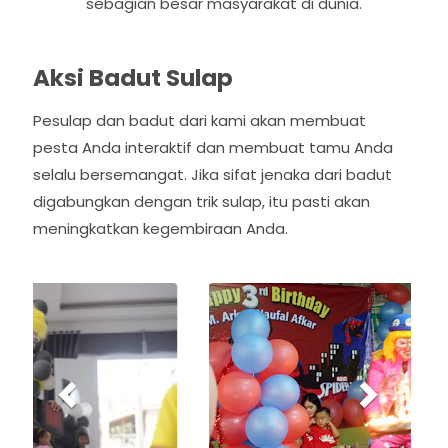
sebagian besar masyarakat di dunia.
Aksi Badut Sulap
Pesulap dan badut dari kami akan membuat
pesta Anda interaktif dan membuat tamu Anda
selalu bersemangat. Jika sifat jenaka dari badut
digabungkan dengan trik sulap, itu pasti akan
meningkatkan kegembiraan Anda.
P
N
r
e
e
x
v
t
i
o