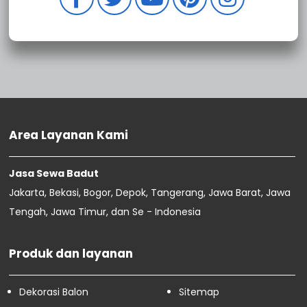
Sewa Badut Bojong Menteng
Sewa Badut Jatiwarna
Sewa Badut Jatirahayu
Sewa Badut Jatimurni
Sewa Badut Jatimelati
Sewa Badut Jatiwaringin
Sewa Badut Jatimakmur
Sewa Badut Jaticempaka
Area Layanan Kami
Sewa Badut Jatibening Baru
Sewa Badut Jatibening
Sewa Badut Pedurenan
Jasa Sewa Badut
Sewa Badut Mustikasari
Jakarta, Bekasi, Bogor, Depok, Tangerang, Jawa Barat, Jawa
Sewa Badut Cimuning
Tengah, Jawa Timur, dan Se - Indonesia
Sewa Badut Sukawangi
April
86
Maret
74
Produk dan layanan
Februari
16
Januari
4
Dekorasi Balon
Sitemap