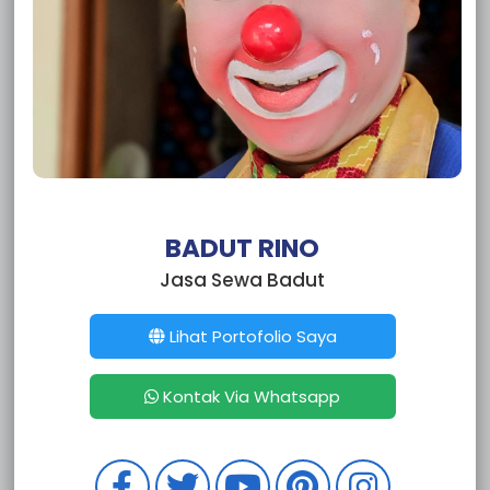
Sewa Badut Batutulis
Sewa Badut Situ Gede
Sewa Badut Sindangbarang
Sewa Badut Semplak
Sewa Badut Pasir Mulya
Sewa Badut Pasir Kuda
Sewa Badut Pasir Jaya
Sewa Badut Bogor Menteng
Sewa Badut Bogor Margajaya
Sewa Badut Loji
BADUT RINO
Sewa Badut Gunung Batu
Jasa Sewa Badut
Sewa Badut Curug Mekar
Sewa Badut Curug
Sewa Badut Cilendek Timur
Lihat Portofolio Saya
Sewa Badut Cilendek Barat
Sewa Badut Bubulak
Kontak Via Whatsapp
Sewa Badut Balumbang Jaya
Sewa Badut Sepanjang Jaya
Sewa Badut Pengasinan
Sewa Badut Bojong Rawalumbu