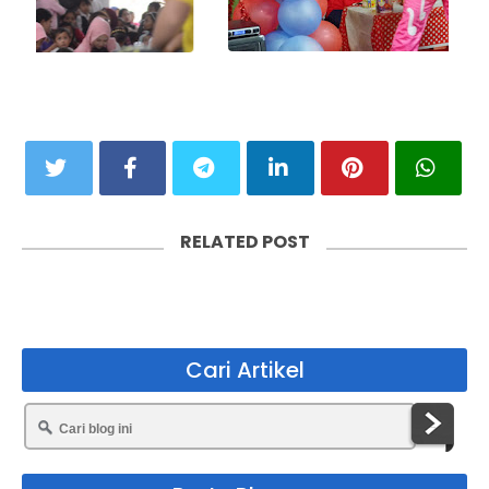
u
s
RELATED POST
Cari Artikel