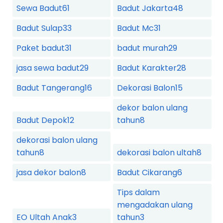
Sewa Badut
61
Badut Jakarta
48
Badut Sulap
33
Badut Mc
31
Paket badut
31
badut murah
29
jasa sewa badut
29
Badut Karakter
28
Badut Tangerang
16
Dekorasi Balon
15
dekor balon ulang
Badut Depok
12
tahun
8
dekorasi balon ulang
tahun
8
dekorasi balon ultah
8
jasa dekor balon
8
Badut Cikarang
6
Tips dalam
mengadakan ulang
EO Ultah Anak
3
tahun
3