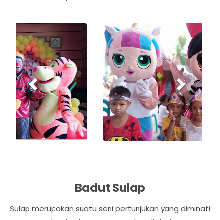
P
N
r
e
e
x
v
t
i
o
u
s
Badut Sulap
Sulap merupakan suatu seni pertunjukan yang diminati