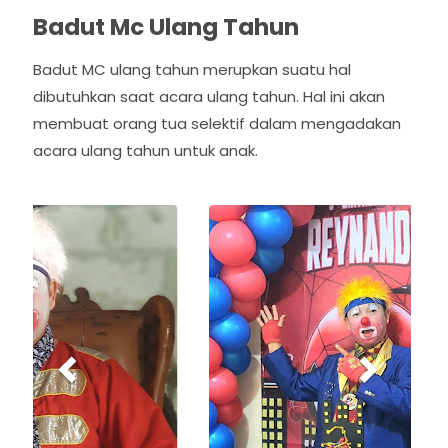
Badut Mc Ulang Tahun
Badut MC ulang tahun merupkan suatu hal
dibutuhkan saat acara ulang tahun. Hal ini akan
membuat orang tua selektif dalam mengadakan
acara ulang tahun untuk anak.
P
N
r
e
e
x
v
t
i
o
u
s