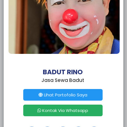
Sewa Badut Bojong Kerta
Sewa Badut Batutulis
Sewa Badut Situ Gede
Sewa Badut Sindangbarang
Sewa Badut Semplak
Sewa Badut Pasir Mulya
Sewa Badut Pasir Kuda
Sewa Badut Pasir Jaya
Sewa Badut Bogor Menteng
Sewa Badut Bogor Margajaya
Sewa Badut Loji
BADUT RINO
Sewa Badut Gunung Batu
Jasa Sewa Badut
Sewa Badut Curug Mekar
Sewa Badut Curug
Sewa Badut Cilendek Timur
Lihat Portofolio Saya
Sewa Badut Cilendek Barat
Sewa Badut Bubulak
Kontak Via Whatsapp
Sewa Badut Balumbang Jaya
Sewa Badut Sepanjang Jaya