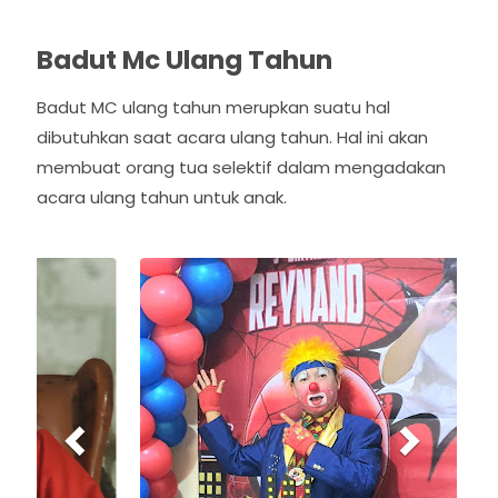
Badut Mc Ulang Tahun
Badut MC ulang tahun merupkan suatu hal
dibutuhkan saat acara ulang tahun. Hal ini akan
membuat orang tua selektif dalam mengadakan
acara ulang tahun untuk anak.
P
N
r
e
e
x
v
t
i
o
u
s