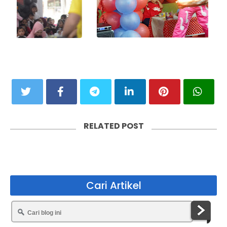
o
u
s
RELATED POST
Cari Artikel