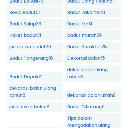
Badut Bekasi
70
Badut Ulang Tahun
61
Sewa Badut
61
Badut Jakarta
48
Badut Sulap
33
Badut Mc
31
Paket badut
31
badut murah
29
jasa sewa badut
29
Badut Karakter
28
Badut Tangerang
16
Dekorasi Balon
15
dekor balon ulang
Badut Depok
12
tahun
8
dekorasi balon ulang
tahun
8
dekorasi balon ultah
8
jasa dekor balon
8
Badut Cikarang
6
Tips dalam
mengadakan ulang