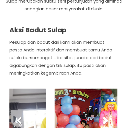
Sulap merupakan suatu seni pertunjukan yang diminati
sebagian besar masyarakat di dunia.
Aksi Badut Sulap
Pesulap dan badut dari kami akan membuat
pesta Anda interaktif dan membuat tamu Anda
selalu bersemangat. Jika sifat jenaka dari badut
digabungkan dengan trik sulap, itu pasti akan
meningkatkan kegembiraan Anda.
P
N
r
e
e
x
v
t
i