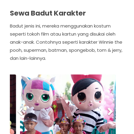
Sewa Badut Karakter
Badut jenis ini, mereka menggunakan kostum
seperti tokoh film atau kartun yang disukai oleh
anak-anak. Contohnya seperti karakter Winnie the
pooh, superman, batman, spongebob, tom & jerry,
dan lain-lainnya.
P
N
r
e
e
x
v
t
i
o
u
s