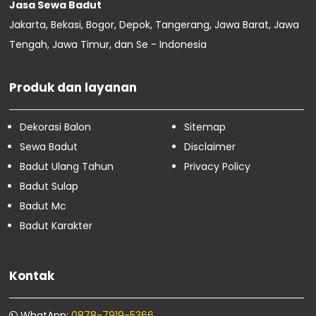
Jasa Sewa Badut
Sewa Badut Bogor Selatan
Jakarta, Bekasi, Bogor, Depok, Tangerang, Jawa Barat, Jawa
Sewa Badut Bogor Barat
Tengah, Jawa Timur, dan Se - Indonesia
Sewa Badut Jakarta Timur
Sewa Badut Jakarta Selatan
Sewa Badut Jakarta Barat
Produk dan layanan
Sewa Badut Jakarta Utara
Sewa Badut Jakarta Pusat
Dekorasi Balon
Sitemap
Februari
16
Januari
4
Sewa Badut
Disclaimer
Badut Ulang Tahun
Privacy Policy
Badut Sulap
Badut Mc
Badut Karakter
Kontak
WhatApp:
0878-7919-5366