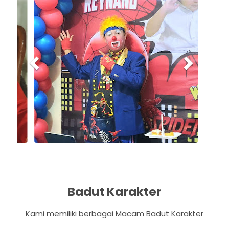
e
x
v
t
i
o
u
s
Badut Karakter
Kami memiliki berbagai Macam Badut Karakter