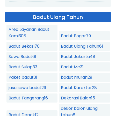
Badut Ulang Tahun
Area Layanan Badut
Kami
308
Badut Bogor
79
Badut Bekasi
70
Badut Ulang Tahun
61
Sewa Badut
61
Badut Jakarta
48
Badut Sulap
33
Badut Mc
31
Paket badut
31
badut murah
29
jasa sewa badut
29
Badut Karakter
28
Badut Tangerang
16
Dekorasi Balon
15
dekor balon ulang
Badut Depok
12
tahun
8