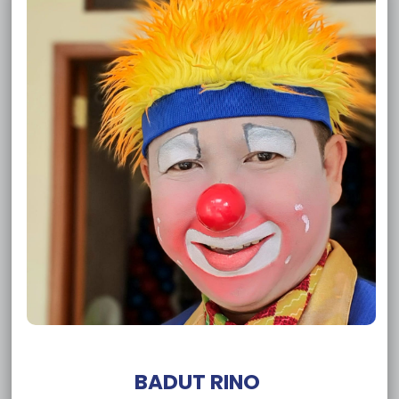
Sewa Badut Babelan
Sewa Badut Kecamatan Tangerang
Sewa Badut Tangerang Pinang
Sewa Badut Tangerang Periuk
Sewa Badut Tangerang Neglasari
Sewa Badut Tangerang Larangan
Sewa Badut Tangerang Karawaci
Sewa Badut Tangerang Karang Tengah
Sewa Badut Tangerang Jatiuwung
Sewa Badut Tangerang Cipondoh
Sewa Badut Tangerang Ciledug
Sewa Badut Tangerang Cibodas
Sewa Badut Tangerang Benda
Sewa Badut Tangerang Batuceper
Sewa Badut Depok Tapos
Sewa Badut Depok Sukmajaya
Sewa Badut Depok Sawangan
Sewa Badut Depok Pancoran Mas
Sewa Badut Depok Limo
BADUT RINO
Sewa Badut Depok Cipayung