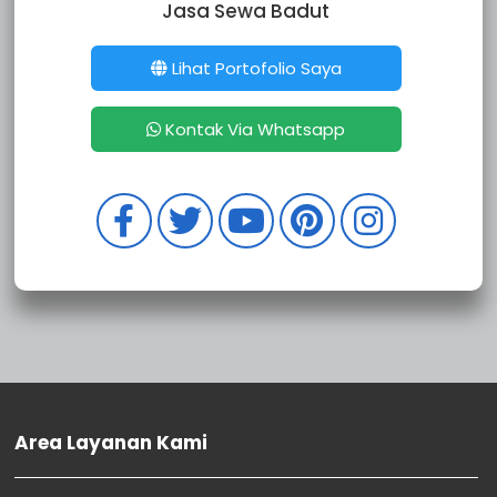
Jasa Sewa Badut
Sewa Badut Depok Cinere
Sewa Badut Depok Cimanggis
Sewa badut Depok Cilodong
Lihat Portofolio Saya
Sewa Badut Depok Bojongsari
Sewa Badut Depok Beji
Kontak Via Whatsapp
Sewa Badut Bekasi Rawalumbu
Sewa Badut Bekasi Pondok Melati
Sewa Badut Bekasi Mustikajaya
Sewa Badut Bekasi Medan Satria
Sewa Badut Bekasi Jatisampurna
Sewa Badut Bekasi Jatiasih
Sewa Badut Bekasi Utara
Sewa Badut Bekasi Timur
Sewa Badut Bekasi Selatan
Sewa Badut Bekasi Barat
Sewa Badut Bekasi Bantar Gebang
Sewa Badut Bogor Tanah Sareal
Area Layanan Kami
Sewa Badut Bogor Utara
Sewa Badut Bogor Timur
Sewa Badut Bogor Tengah