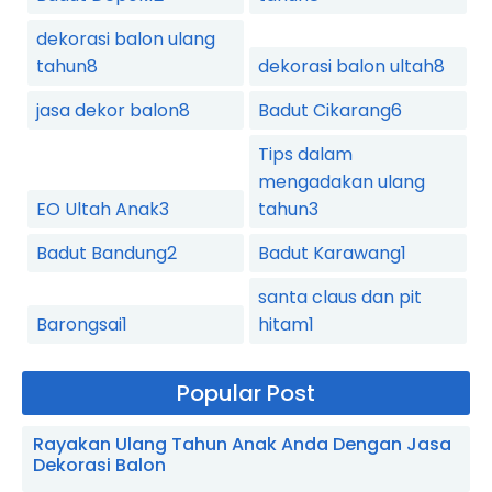
dekorasi balon ulang
tahun
8
dekorasi balon ultah
8
jasa dekor balon
8
Badut Cikarang
6
Tips dalam
mengadakan ulang
EO Ultah Anak
3
tahun
3
Badut Bandung
2
Badut Karawang
1
santa claus dan pit
Barongsai
1
hitam
1
Popular Post
Rayakan Ulang Tahun Anak Anda Dengan Jasa
Dekorasi Balon