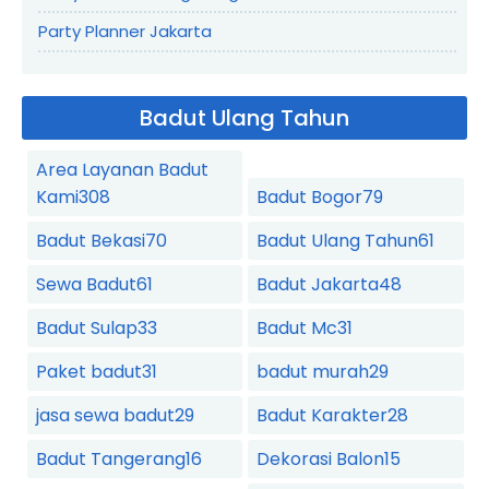
Party Planner Jakarta
Badut Ulang Tahun
Area Layanan Badut
Kami
308
Badut Bogor
79
Badut Bekasi
70
Badut Ulang Tahun
61
Sewa Badut
61
Badut Jakarta
48
Badut Sulap
33
Badut Mc
31
Paket badut
31
badut murah
29
jasa sewa badut
29
Badut Karakter
28
Badut Tangerang
16
Dekorasi Balon
15