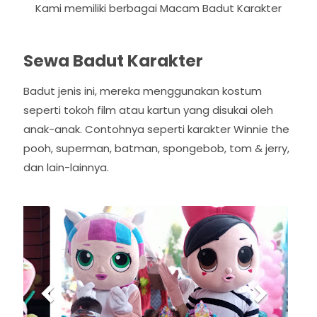
Kami memiliki berbagai Macam Badut Karakter
Sewa Badut Karakter
Badut jenis ini, mereka menggunakan kostum
seperti tokoh film atau kartun yang disukai oleh
anak-anak. Contohnya seperti karakter Winnie the
pooh, superman, batman, spongebob, tom & jerry,
dan lain-lainnya.
P
N
r
e
e
x
v
t
i
o