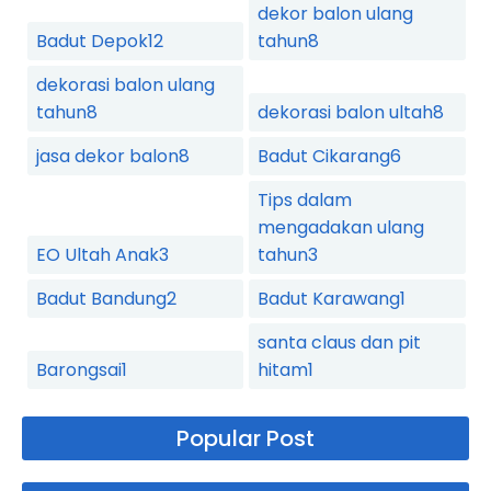
dekor balon ulang
Badut Depok
12
tahun
8
dekorasi balon ulang
tahun
8
dekorasi balon ultah
8
jasa dekor balon
8
Badut Cikarang
6
Tips dalam
mengadakan ulang
EO Ultah Anak
3
tahun
3
Badut Bandung
2
Badut Karawang
1
santa claus dan pit
Barongsai
1
hitam
1
Popular Post