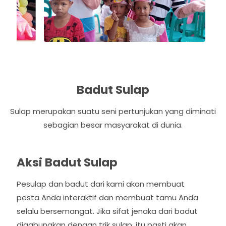
u
s
Badut Sulap
Sulap merupakan suatu seni pertunjukan yang diminati
sebagian besar masyarakat di dunia.
Aksi Badut Sulap
Pesulap dan badut dari kami akan membuat
pesta Anda interaktif dan membuat tamu Anda
selalu bersemangat. Jika sifat jenaka dari badut
digabungkan dengan trik sulap, itu pasti akan