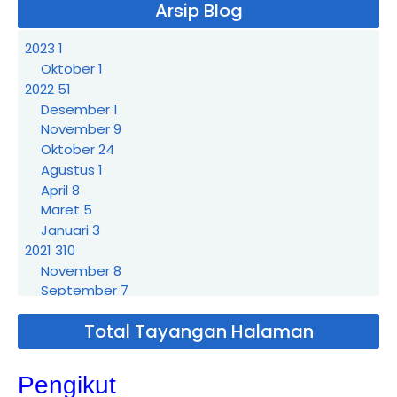
Arsip Blog
2023
1
Oktober
1
2022
51
Desember
1
November
9
Oktober
24
Agustus
1
April
8
Maret
5
Januari
3
2021
310
November
8
September
7
Agustus
3
Total Tayangan Halaman
Juli
21
Juni
19
Mei
72
Pengikut
April
86