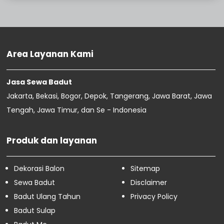
Sewa Badut Bekasi Utara
Sewa Badut Bekasi Timur
Sewa Badut Bekasi Selatan
Sewa Badut Bekasi Barat
Sewa Badut Bekasi Bantar Gebang
Area Layanan Kami
Sewa Badut Bogor Tanah Sareal
Sewa Badut Bogor Utara
Jasa Sewa Badut
Sewa Badut Bogor Timur
Jakarta, Bekasi, Bogor, Depok, Tangerang, Jawa Barat, Jawa
Sewa Badut Bogor Tengah
Sewa Badut Bogor Selatan
Tengah, Jawa Timur, dan Se - Indonesia
Sewa Badut Bogor Barat
Sewa Badut Jakarta Timur
Produk dan layanan
Sewa Badut Jakarta Selatan
Sewa Badut Jakarta Barat
Sewa Badut Jakarta Utara
Dekorasi Balon
Sitemap
Sewa Badut Jakarta Pusat
Sewa Badut
Disclaimer
Februari
16
Badut Ulang Tahun
Privacy Policy
Januari
4
Badut Sulap