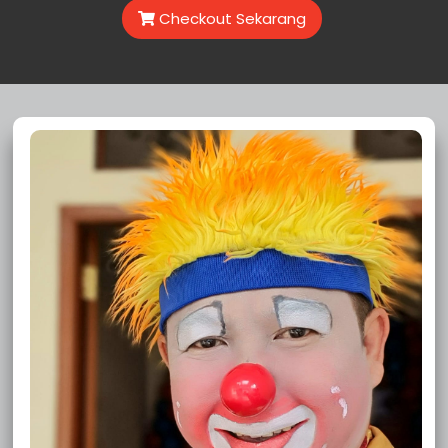
Sewa Badut Setu
Checkout Sekarang
Sewa Badut Pebayuran
Sewa Badut Muaragembong
Sewa Badut Kedungwaringin
Sewa Badut Karangbahagia
Sewa Badut Cibitung
Sewa Badut Cibarusah
Sewa Badut Cabangbungin
Sewa Badut Bojongmangu
Sewa Badut Babelan
Sewa Badut Kecamatan Tangerang
Sewa Badut Tangerang Pinang
Sewa Badut Tangerang Periuk
Sewa Badut Tangerang Neglasari
Sewa Badut Tangerang Larangan
Sewa Badut Tangerang Karawaci
Sewa Badut Tangerang Karang Tengah
Sewa Badut Tangerang Jatiuwung
Sewa Badut Tangerang Cipondoh
Sewa Badut Tangerang Ciledug