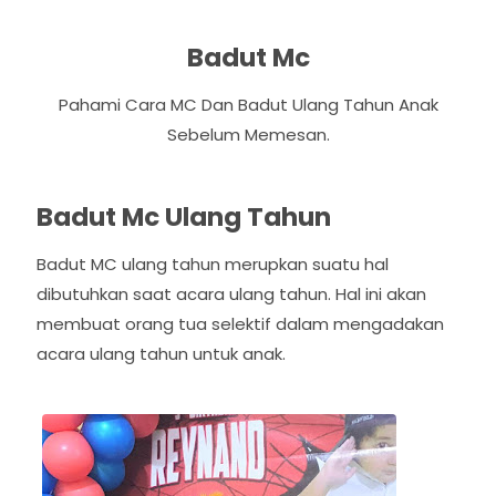
Badut Mc
Pahami Cara MC Dan Badut Ulang Tahun Anak
Sebelum Memesan.
Badut Mc Ulang Tahun
Badut MC ulang tahun merupkan suatu hal
dibutuhkan saat acara ulang tahun. Hal ini akan
membuat orang tua selektif dalam mengadakan
acara ulang tahun untuk anak.
P
N
r
e
e
x