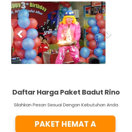
P
N
r
e
e
x
v
t
i
o
u
s
Daftar Harga Paket Badut Rino
Silahkan Pesan Sesuai Dengan Kebutuhan Anda
PAKET HEMAT A