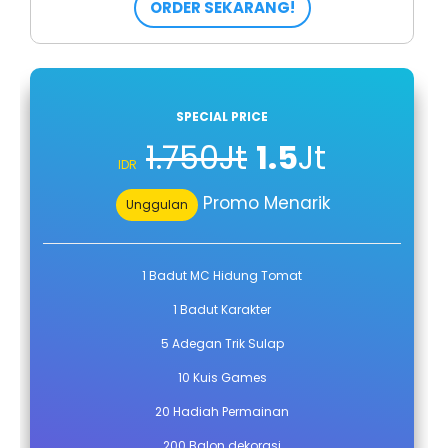
ORDER SEKARANG!
SPECIAL PRICE
1.750Jt
1.5
Jt
IDR
Promo Menarik
Unggulan
1 Badut MC Hidung Tomat
1 Badut Karakter
5 Adegan Trik Sulap
10 Kuis Games
20 Hadiah Permainan
200 Balon dekorasi