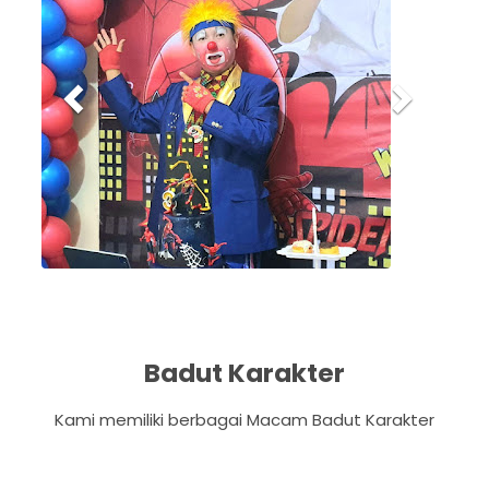
v
t
i
o
u
s
Badut Karakter
Kami memiliki berbagai Macam Badut Karakter