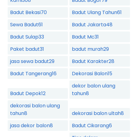
Kami
308
Badut Bogor
79
Badut Bekasi
70
Badut Ulang Tahun
61
Sewa Badut
61
Badut Jakarta
48
Badut Sulap
33
Badut Mc
31
Paket badut
31
badut murah
29
jasa sewa badut
29
Badut Karakter
28
Badut Tangerang
16
Dekorasi Balon
15
dekor balon ulang
Badut Depok
12
tahun
8
dekorasi balon ulang
tahun
8
dekorasi balon ultah
8
jasa dekor balon
8
Badut Cikarang
6