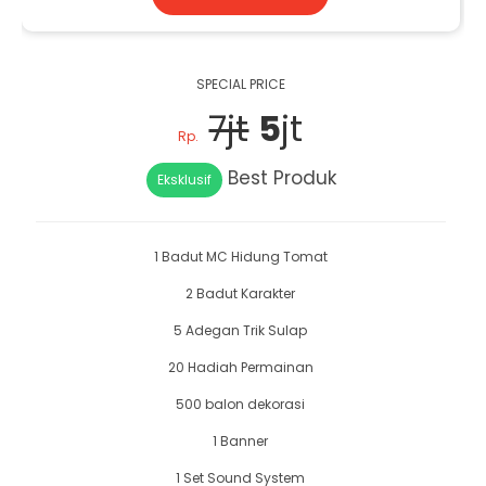
SPECIAL PRICE
7jt
5
jt
Rp.
Best Produk
Eksklusif
1 Badut MC Hidung Tomat
2 Badut Karakter
5 Adegan Trik Sulap
20 Hadiah Permainan
500 balon dekorasi
1 Banner
1 Set Sound System