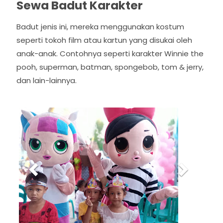
Sewa Badut Karakter
Badut jenis ini, mereka menggunakan kostum
seperti tokoh film atau kartun yang disukai oleh
anak-anak. Contohnya seperti karakter Winnie the
pooh, superman, batman, spongebob, tom & jerry,
dan lain-lainnya.
P
N
r
e
e
x
v
t
i
o
u
s