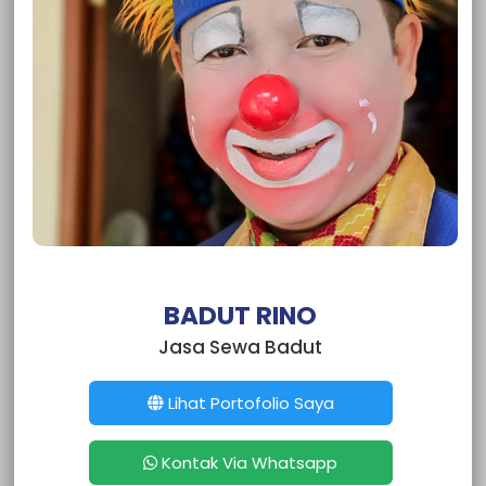
Sewa Badut Tangerang Karawaci
Sewa Badut Tangerang Karang Tengah
Sewa Badut Tangerang Jatiuwung
Sewa Badut Tangerang Cipondoh
Sewa Badut Tangerang Ciledug
Sewa Badut Tangerang Cibodas
Sewa Badut Tangerang Benda
Sewa Badut Tangerang Batuceper
Sewa Badut Depok Tapos
Sewa Badut Depok Sukmajaya
Sewa Badut Depok Sawangan
Sewa Badut Depok Pancoran Mas
Sewa Badut Depok Limo
BADUT RINO
Sewa Badut Depok Cipayung
Jasa Sewa Badut
Sewa Badut Depok Cinere
Sewa Badut Depok Cimanggis
Sewa badut Depok Cilodong
Lihat Portofolio Saya
Sewa Badut Depok Bojongsari
Sewa Badut Depok Beji
Kontak Via Whatsapp
Sewa Badut Bekasi Rawalumbu