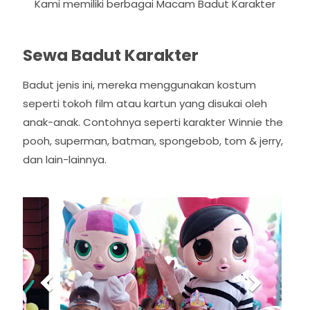
Kami memiliki berbagai Macam Badut Karakter
Sewa Badut Karakter
Badut jenis ini, mereka menggunakan kostum
seperti tokoh film atau kartun yang disukai oleh
anak-anak. Contohnya seperti karakter Winnie the
pooh, superman, batman, spongebob, tom & jerry,
dan lain-lainnya.
P
N
r
e
e
x
v
t
i
o