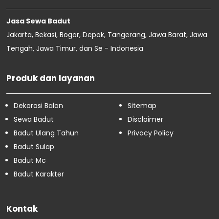
Sewa Badut Bogor Timur
Sewa Badut Bogor Tengah
Jasa Sewa Badut
Sewa Badut Bogor Selatan
Jakarta, Bekasi, Bogor, Depok, Tangerang, Jawa Barat, Jawa
Sewa Badut Bogor Barat
Tengah, Jawa Timur, dan Se - Indonesia
Sewa Badut Jakarta Timur
Sewa Badut Jakarta Selatan
Sewa Badut Jakarta Barat
Produk dan layanan
Sewa Badut Jakarta Utara
Sewa Badut Jakarta Pusat
Dekorasi Balon
Sitemap
Februari
16
Januari
4
Sewa Badut
Disclaimer
Badut Ulang Tahun
Privacy Policy
Badut Sulap
Badut Mc
Badut Karakter
Kontak