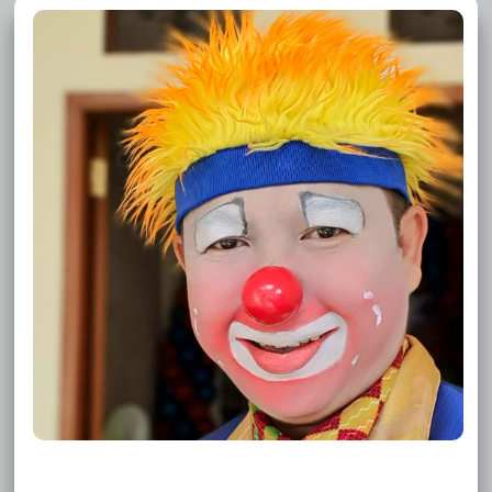
Sewa Badut Bojongmangu
Sewa Badut Babelan
Sewa Badut Kecamatan Tangerang
Sewa Badut Tangerang Pinang
Sewa Badut Tangerang Periuk
Sewa Badut Tangerang Neglasari
Sewa Badut Tangerang Larangan
Sewa Badut Tangerang Karawaci
Sewa Badut Tangerang Karang Tengah
Sewa Badut Tangerang Jatiuwung
Sewa Badut Tangerang Cipondoh
Sewa Badut Tangerang Ciledug
Sewa Badut Tangerang Cibodas
Sewa Badut Tangerang Benda
Sewa Badut Tangerang Batuceper
Sewa Badut Depok Tapos
Sewa Badut Depok Sukmajaya
Sewa Badut Depok Sawangan
Sewa Badut Depok Pancoran Mas