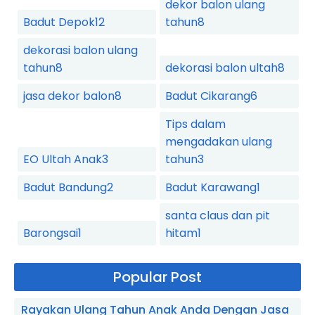
dekor balon ulang
Badut Depok
12
tahun
8
dekorasi balon ulang
tahun
8
dekorasi balon ultah
8
jasa dekor balon
8
Badut Cikarang
6
Tips dalam
mengadakan ulang
EO Ultah Anak
3
tahun
3
Badut Bandung
2
Badut Karawang
1
santa claus dan pit
Barongsai
1
hitam
1
Popular Post
Rayakan Ulang Tahun Anak Anda Dengan Jasa