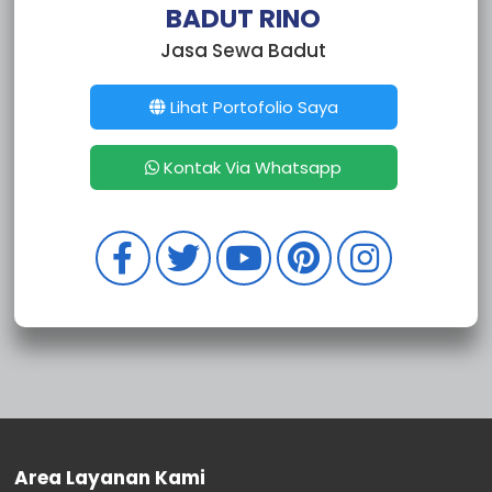
Sewa Badut Depok Limo
BADUT RINO
Sewa Badut Depok Cipayung
Jasa Sewa Badut
Sewa Badut Depok Cinere
Sewa Badut Depok Cimanggis
Sewa badut Depok Cilodong
Lihat Portofolio Saya
Sewa Badut Depok Bojongsari
Sewa Badut Depok Beji
Kontak Via Whatsapp
Sewa Badut Bekasi Rawalumbu
Sewa Badut Bekasi Pondok Melati
Sewa Badut Bekasi Mustikajaya
Sewa Badut Bekasi Medan Satria
Sewa Badut Bekasi Jatisampurna
Sewa Badut Bekasi Jatiasih
Sewa Badut Bekasi Utara
Sewa Badut Bekasi Timur
Sewa Badut Bekasi Selatan
Sewa Badut Bekasi Barat
Sewa Badut Bekasi Bantar Gebang
Sewa Badut Bogor Tanah Sareal
Area Layanan Kami
Sewa Badut Bogor Utara