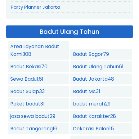
Party Planner Jakarta
Badut Ulang Tahun
Area Layanan Badut
Kami
308
Badut Bogor
79
Badut Bekasi
70
Badut Ulang Tahun
61
Sewa Badut
61
Badut Jakarta
48
Badut Sulap
33
Badut Mc
31
Paket badut
31
badut murah
29
jasa sewa badut
29
Badut Karakter
28
Badut Tangerang
16
Dekorasi Balon
15