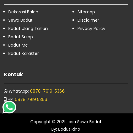
Sewa Badut Menteng
Sewa Badut Kemayoran
Dekorasi Balon
Sitemap
Sewa Badut Johar Baru
Sewa Badut
Disclaimer
Sewa Badut Gambir
Badut Ulang Tahun
Privacy Policy
Sewa Badut Cempaka Putih
Badut Sulap
Sewa Badut Pandeglang
Sewa Badut Rangkasbitung
Badut Mc
Sewa Badut Dan Dekorasi Balon
Badut Karakter
Sewa Badut Banjar
Sewa Badut Pangandaran
Sewa Badut Malang
Kontak
Sewa Badut Surabaya
Sewa Badut Semarang
WhatApp:
0878-7919-5366
Sewa Badut Padalarang
Maret
74
HP:
0878 7919 5366
Februari
16
Januari
4
Copyright © 2021
Jasa Sewa Badut
By:
Badut Rino