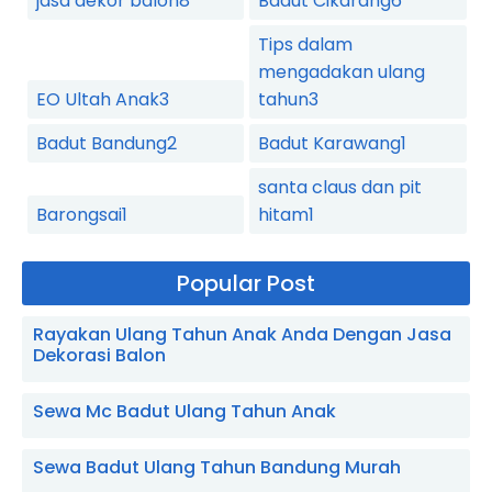
jasa dekor balon
8
Badut Cikarang
6
Tips dalam
mengadakan ulang
EO Ultah Anak
3
tahun
3
Badut Bandung
2
Badut Karawang
1
santa claus dan pit
Barongsai
1
hitam
1
Popular Post
Rayakan Ulang Tahun Anak Anda Dengan Jasa
Dekorasi Balon
Sewa Mc Badut Ulang Tahun Anak
Sewa Badut Ulang Tahun Bandung Murah