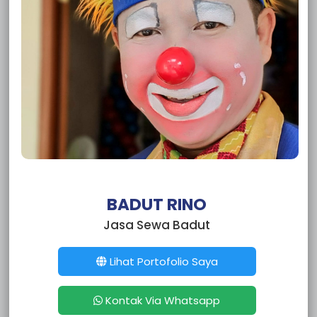
Sewa Badut Cikiwul
Sewa Badut Ciketing Udik
Sewa Badut Pulo Gadung
Sewa Badut Pasar Rebo
Sewa Badut Matraman
Sewa Badut Makasar
Sewa Badut Kramat Jati
Sewa Badut Jatinegara
Sewa Badut Duren Sawit
Sewa Badut Ciracas
Sewa Badut Cipayung
Sewa Badut Cakung
BADUT RINO
Sewa Badut Tebet
Jasa Sewa Badut
Sewa Badut Setia Budi
Sewa Badut Pesanggrahan
Sewa Badut Pasar Minggu
Lihat Portofolio Saya
Sewa Badut Pancoran
Sewa Badut Mampang Prapatan
Kontak Via Whatsapp
Sewa Badut Kebayoran Lama