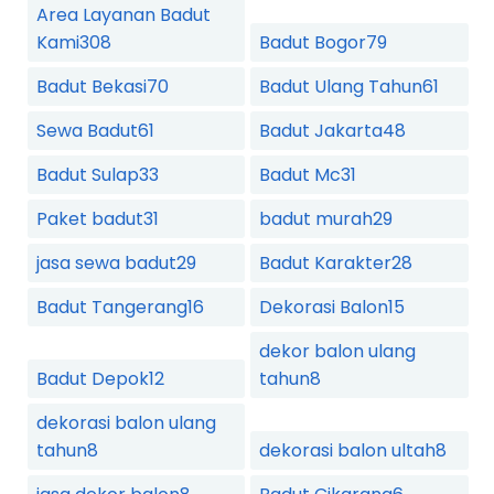
Area Layanan Badut
Kami
308
Badut Bogor
79
Badut Bekasi
70
Badut Ulang Tahun
61
Sewa Badut
61
Badut Jakarta
48
Badut Sulap
33
Badut Mc
31
Paket badut
31
badut murah
29
jasa sewa badut
29
Badut Karakter
28
Badut Tangerang
16
Dekorasi Balon
15
dekor balon ulang
Badut Depok
12
tahun
8
dekorasi balon ulang
tahun
8
dekorasi balon ultah
8