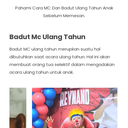
Pahami Cara MC Dan Badut Ulang Tahun Anak
Sebelum Memesan.
Badut Mc Ulang Tahun
Badut MC ulang tahun merupkan suatu hal
dibutuhkan saat acara ulang tahun. Hal ini akan
membuat orang tua selektif dalam mengadakan
acara ulang tahun untuk anak.
P
N
r
e
e
x
v
t
i