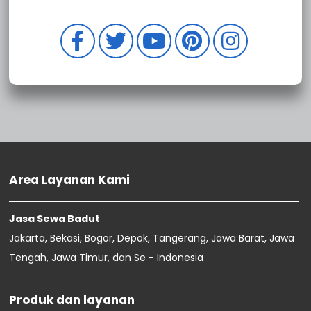
Sewa Badut Kebayoran Baru
Sewa Badut Jagakarsa
Sewa Badut Cilandak
Sewa Badut Tambora
Sewa Badut Taman Sari
Sewa Badut Palmerah
Sewa Badut Kembangan
Sewa Badut Kebon Jeruk
Sewa Badut Kalideres
Sewa Badut Grogol Petamburan
Sewa Badut Cengkareng
Sewa Badut Tanjung Priok
Area Layanan Kami
Sewa Badut Penjaringan
Sewa Badut Pademangan
Jasa Sewa Badut
Sewa Badut Koja
Jakarta, Bekasi, Bogor, Depok, Tangerang, Jawa Barat, Jawa
Sewa Badut Kelapa Gading
Sewa Badut Cilincing
Tengah, Jawa Timur, dan Se - Indonesia
Sewa Badut Tanah Abang
Sewa Badut Senen
Produk dan layanan
Sewa Badut Sawah Besar