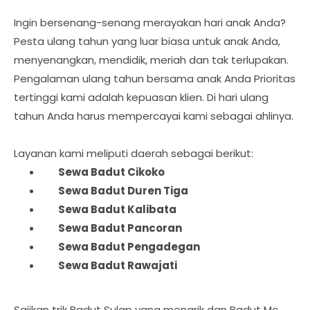
Ingin bersenang-senang merayakan hari anak Anda?
Pesta ulang tahun yang luar biasa untuk anak Anda,
menyenangkan, mendidik, meriah dan tak terlupakan.
Pengalaman ulang tahun bersama anak Anda Prioritas
tertinggi kami adalah kepuasan klien. Di hari ulang
tahun Anda harus mempercayai kami sebagai ahlinya.
Layanan kami meliputi daerah sebagai berikut:
	Sewa Badut 
Cikoko
Sewa Badut 
Duren Tiga
Sewa Badut 
Kalibata
Sewa Badut 
Pancoran
Sewa Badut 
Pengadegan
Sewa Badut 
Rawajati
Sajikan trik Badut Sulap yang menarik dan Badut Mc