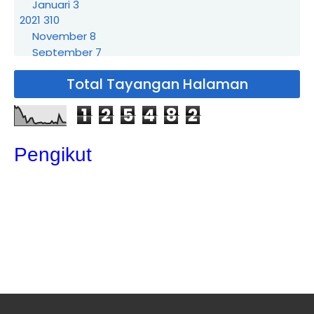
Januari
3
2021
310
November
8
September
7
Agustus
3
Total Tayangan Halaman
Juli
21
Juni
19
1
2
5
4
8
2
Mei
72
April
86
Sewa Badut Pejuang
Pengikut
Sewa Badut Kalibaru
Sewa Badut Harapan Mulya
Sewa Badut Jatiranggon
Sewa Badut Jatirangga
Sewa Badut Jatiraden
Sewa Badut Jatikarya
Sewa Badut Jatisari
Sewa Badut Jatirasa
Sewa Badut Jatimekar
Sewa Badut Jatiluhur