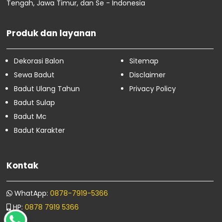
Tengah, Jawa Timur, dan Se - Indonesia
Sewa Badut Senen
Sewa Badut Sawah Besar
Sewa Badut Menteng
Produk dan layanan
Sewa Badut Kemayoran
Sewa Badut Johar Baru
Dekorasi Balon
Sitemap
Sewa Badut Gambir
Sewa Badut Cempaka Putih
Sewa Badut
Disclaimer
Sewa Badut Pandeglang
Badut Ulang Tahun
Privacy Policy
Sewa Badut Rangkasbitung
Badut Sulap
Sewa Badut Dan Dekorasi Balon
Badut Mc
Sewa Badut Banjar
Sewa Badut Pangandaran
Badut Karakter
Sewa Badut Malang
Sewa Badut Surabaya
Sewa Badut Semarang
Kontak
Sewa Badut Padalarang
Maret
74
WhatApp:
0878-7919-5366
Februari
16
HP:
0878 7919 5366
Januari
4