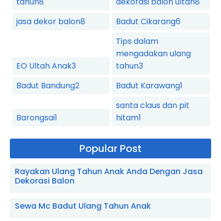
tahun
8
dekorasi balon ultah
8
jasa dekor balon
8
Badut Cikarang
6
Tips dalam
mengadakan ulang
EO Ultah Anak
3
tahun
3
Badut Bandung
2
Badut Karawang
1
santa claus dan pit
Barongsai
1
hitam
1
Popular Post
Rayakan Ulang Tahun Anak Anda Dengan Jasa
Dekorasi Balon
Sewa Mc Badut Ulang Tahun Anak