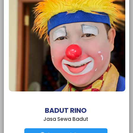
Sewa Badut Bintara
Sewa Badut Sumur Batu Bantar Gebang
Sewa Badut Cikiwul
Sewa Badut Ciketing Udik
Sewa Badut Pulo Gadung
Sewa Badut Pasar Rebo
Sewa Badut Matraman
Sewa Badut Makasar
Sewa Badut Kramat Jati
Sewa Badut Jatinegara
Sewa Badut Duren Sawit
Sewa Badut Ciracas
Sewa Badut Cipayung
Sewa Badut Cakung
Sewa Badut Tebet
Sewa Badut Setia Budi
BADUT RINO
Sewa Badut Pesanggrahan
Jasa Sewa Badut
Sewa Badut Pasar Minggu
Sewa Badut Pancoran