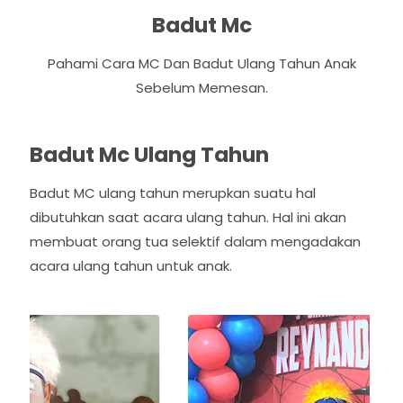
Badut Mc
Pahami Cara MC Dan Badut Ulang Tahun Anak
Sebelum Memesan.
Badut Mc Ulang Tahun
Badut MC ulang tahun merupkan suatu hal
dibutuhkan saat acara ulang tahun. Hal ini akan
membuat orang tua selektif dalam mengadakan
acara ulang tahun untuk anak.
P
N
r
e
e
x
v
t