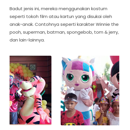
Badut jenis ini, mereka menggunakan kostum
seperti tokoh film atau kartun yang disukai oleh
anak-anak. Contohnya seperti karakter Winnie the
pooh, superman, batman, spongebob, tom & jerry,
dan lain-lainnya.
P
N
r
e
e
x
v
t
i
o
u
s