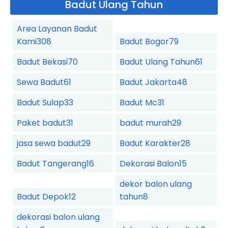
Badut Ulang Tahun
Area Layanan Badut
Kami
308
Badut Bogor
79
Badut Bekasi
70
Badut Ulang Tahun
61
Sewa Badut
61
Badut Jakarta
48
Badut Sulap
33
Badut Mc
31
Paket badut
31
badut murah
29
jasa sewa badut
29
Badut Karakter
28
Badut Tangerang
16
Dekorasi Balon
15
dekor balon ulang
Badut Depok
12
tahun
8
dekorasi balon ulang