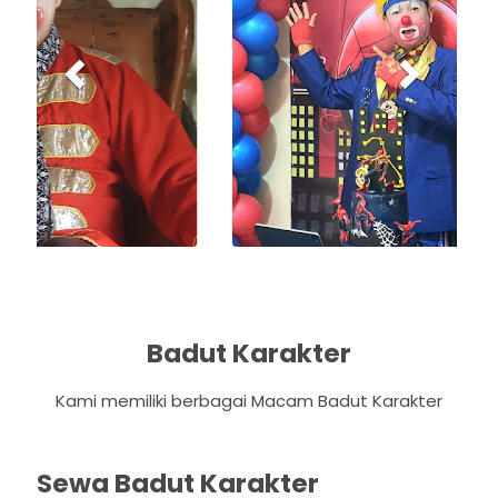
i
o
u
s
Badut Karakter
Kami memiliki berbagai Macam Badut Karakter
Sewa Badut Karakter