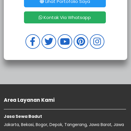
Sewa Badut Mampang Prapatan
Lihat Portofolio Saya
Sewa Badut Kebayoran Lama
Sewa Badut Kebayoran Baru
Kontak Via Whatsapp
Sewa Badut Jagakarsa
Sewa Badut Cilandak
Sewa Badut Tambora
Sewa Badut Taman Sari
Sewa Badut Palmerah
Sewa Badut Kembangan
Sewa Badut Kebon Jeruk
Sewa Badut Kalideres
Sewa Badut Grogol Petamburan
Sewa Badut Cengkareng
Sewa Badut Tanjung Priok
Sewa Badut Penjaringan
Area Layanan Kami
Sewa Badut Pademangan
Sewa Badut Koja
Sewa Badut Kelapa Gading
Jasa Sewa Badut
Sewa Badut Cilincing
Jakarta, Bekasi, Bogor, Depok, Tangerang, Jawa Barat, Jawa
Sewa Badut Tanah Abang