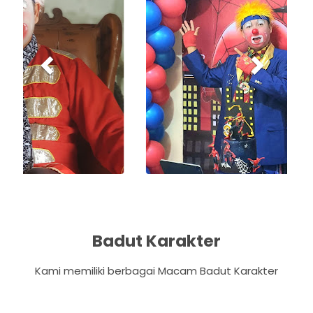
v
t
i
o
u
s
Badut Karakter
Kami memiliki berbagai Macam Badut Karakter