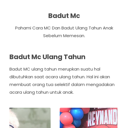
Badut Mc
Pahami Cara MC Dan Badut Ulang Tahun Anak
Sebelum Memesan.
Badut Mc Ulang Tahun
Badut MC ulang tahun merupkan suatu hal
dibutuhkan saat acara ulang tahun. Hal ini akan
membuat orang tua selektif dalam mengadakan
acara ulang tahun untuk anak.
P
N
r
e
e
x