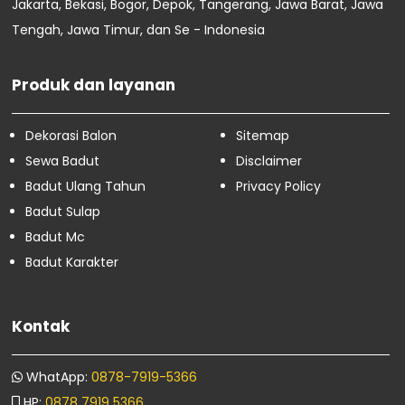
Jakarta, Bekasi, Bogor, Depok, Tangerang, Jawa Barat, Jawa
Sewa Badut Tanah Abang
Tengah, Jawa Timur, dan Se - Indonesia
Sewa Badut Senen
Sewa Badut Sawah Besar
Sewa Badut Menteng
Produk dan layanan
Sewa Badut Kemayoran
Sewa Badut Johar Baru
Dekorasi Balon
Sitemap
Sewa Badut Gambir
Sewa Badut Cempaka Putih
Sewa Badut
Disclaimer
Sewa Badut Pandeglang
Badut Ulang Tahun
Privacy Policy
Sewa Badut Rangkasbitung
Badut Sulap
Sewa Badut Dan Dekorasi Balon
Badut Mc
Sewa Badut Banjar
Sewa Badut Pangandaran
Badut Karakter
Sewa Badut Malang
Sewa Badut Surabaya
Sewa Badut Semarang
Kontak
Sewa Badut Padalarang
Maret
74
WhatApp:
0878-7919-5366
Februari
16
HP:
0878 7919 5366
Januari
4