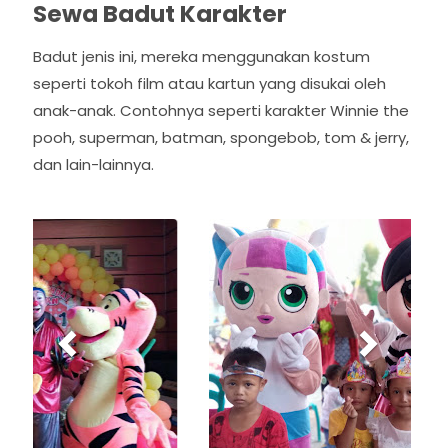
Sewa Badut Karakter
Badut jenis ini, mereka menggunakan kostum
seperti tokoh film atau kartun yang disukai oleh
anak-anak. Contohnya seperti karakter Winnie the
pooh, superman, batman, spongebob, tom & jerry,
dan lain-lainnya.
P
N
r
e
e
x
v
t
i
o
u
s