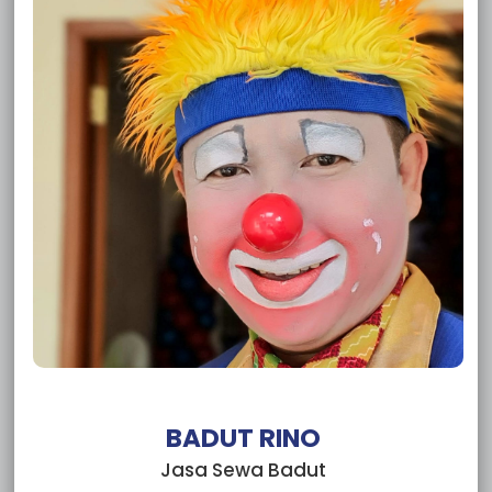
Sewa Badut Jakasampurna
Sewa Badut Bintara Jaya
Sewa Badut Bintara
Sewa Badut Sumur Batu Bantar Gebang
Sewa Badut Cikiwul
Sewa Badut Ciketing Udik
Sewa Badut Pulo Gadung
Sewa Badut Pasar Rebo
Sewa Badut Matraman
Sewa Badut Makasar
Sewa Badut Kramat Jati
Sewa Badut Jatinegara
Sewa Badut Duren Sawit
Sewa Badut Ciracas
Sewa Badut Cipayung
Sewa Badut Cakung
Sewa Badut Tebet
Sewa Badut Setia Budi
BADUT RINO
Sewa Badut Pesanggrahan
Jasa Sewa Badut
Sewa Badut Pasar Minggu