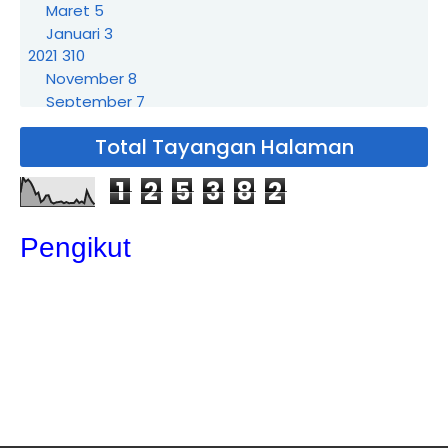
Maret
5
Januari
3
2021
310
November
8
September
7
Agustus
3
Total Tayangan Halaman
Juli
21
Juni
19
1
2
5
3
8
2
Mei
72
April
86
Sewa Badut Pejuang
Pengikut
Sewa Badut Kalibaru
Sewa Badut Harapan Mulya
Sewa Badut Jatiranggon
Sewa Badut Jatirangga
Sewa Badut Jatiraden
Sewa Badut Jatikarya
Sewa Badut Jatisari
Sewa Badut Jatirasa
Sewa Badut Jatimekar