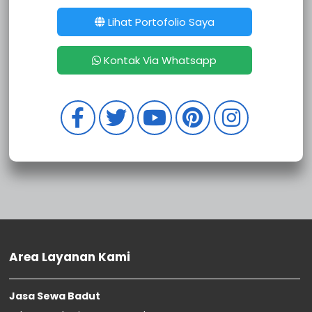
Sewa Badut Pancoran
Sewa Badut Mampang Prapatan
Lihat Portofolio Saya
Sewa Badut Kebayoran Lama
Sewa Badut Kebayoran Baru
Kontak Via Whatsapp
Sewa Badut Jagakarsa
Sewa Badut Cilandak
Sewa Badut Tambora
Sewa Badut Taman Sari
Sewa Badut Palmerah
Sewa Badut Kembangan
Sewa Badut Kebon Jeruk
Sewa Badut Kalideres
Sewa Badut Grogol Petamburan
Sewa Badut Cengkareng
Sewa Badut Tanjung Priok
Sewa Badut Penjaringan
Area Layanan Kami
Sewa Badut Pademangan
Sewa Badut Koja
Sewa Badut Kelapa Gading
Jasa Sewa Badut
Sewa Badut Cilincing