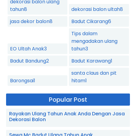
dekorasi balon ulang
tahun
8
dekorasi balon ultah
8
jasa dekor balon
8
Badut Cikarang
6
Tips dalam
mengadakan ulang
EO Ultah Anak
3
tahun
3
Badut Bandung
2
Badut Karawang
1
santa claus dan pit
Barongsai
1
hitam
1
Popular Post
Rayakan Ulang Tahun Anak Anda Dengan Jasa
Dekorasi Balon
Sewa Mc Badut Ulang Tahun Anak