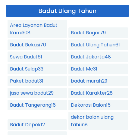
Badut Ulang Tahun
Area Layanan Badut
Kami
308
Badut Bogor
79
Badut Bekasi
70
Badut Ulang Tahun
61
Sewa Badut
61
Badut Jakarta
48
Badut Sulap
33
Badut Mc
31
Paket badut
31
badut murah
29
jasa sewa badut
29
Badut Karakter
28
Badut Tangerang
16
Dekorasi Balon
15
dekor balon ulang
Badut Depok
12
tahun
8