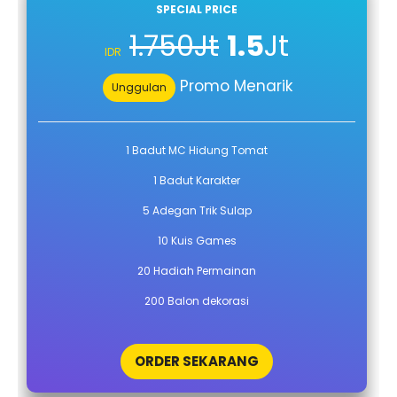
SPECIAL PRICE
1.750Jt
1.5
Jt
IDR
Promo Menarik
Unggulan
1 Badut MC Hidung Tomat
1 Badut Karakter
5 Adegan Trik Sulap
10 Kuis Games
20 Hadiah Permainan
200 Balon dekorasi
ORDER SEKARANG