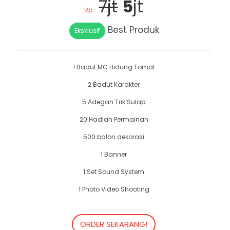
7jt
5
jt
Rp.
Best Produk
Eksklusif
1 Badut MC Hidung Tomat
2 Badut Karakter
5 Adegan Trik Sulap
20 Hadiah Permainan
500 balon dekorasi
1 Banner
1 Set Sound System
1 Photo Video Shooting
ORDER SEKARANG!