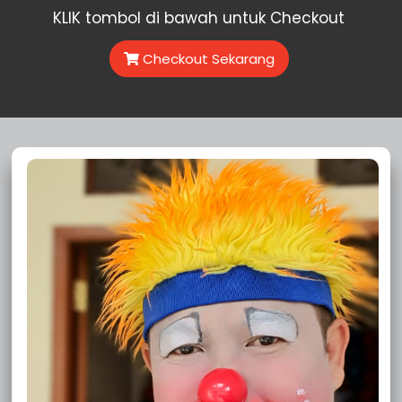
KLIK tombol di bawah untuk Checkout
Dekor Balon Ulang Tahun Anak
Januari
4
Checkout Sekarang