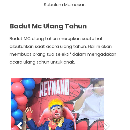
Sebelum Memesan.
Badut Mc Ulang Tahun
Badut MC ulang tahun merupkan suatu hal
dibutuhkan saat acara ulang tahun. Hal ini akan
membuat orang tua selektif dalam mengadakan
acara ulang tahun untuk anak.
P
N
r
e
e
x
v
t
i
o
u