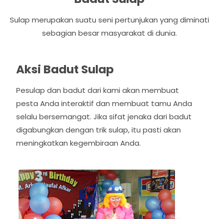
Sulap merupakan suatu seni pertunjukan yang diminati
sebagian besar masyarakat di dunia.
Aksi Badut Sulap
Pesulap dan badut dari kami akan membuat
pesta Anda interaktif dan membuat tamu Anda
selalu bersemangat. Jika sifat jenaka dari badut
digabungkan dengan trik sulap, itu pasti akan
meningkatkan kegembiraan Anda.
P
N
r
e
e
x
v
t