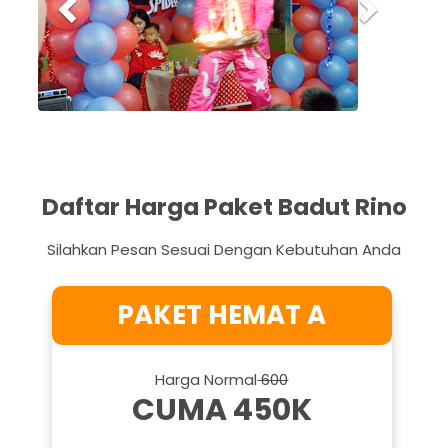
i
o
u
s
Daftar Harga Paket Badut Rino
Silahkan Pesan Sesuai Dengan Kebutuhan Anda
PAKET HEMAT A
Harga Normal
600
CUMA 450K