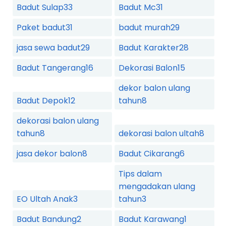
Badut Sulap
33
Badut Mc
31
Paket badut
31
badut murah
29
jasa sewa badut
29
Badut Karakter
28
Badut Tangerang
16
Dekorasi Balon
15
dekor balon ulang
Badut Depok
12
tahun
8
dekorasi balon ulang
tahun
8
dekorasi balon ultah
8
jasa dekor balon
8
Badut Cikarang
6
Tips dalam
mengadakan ulang
EO Ultah Anak
3
tahun
3
Badut Bandung
2
Badut Karawang
1