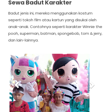
Sewa Badut Karakter
Badut jenis ini, mereka menggunakan kostum
seperti tokoh film atau kartun yang disukai oleh
anak-anak. Contohnya seperti karakter Winnie the
pooh, superman, batman, spongebob, tom & jerry,
dan lain-lainnya.
P
N
r
e
e
x
v
t
i
o
u
s