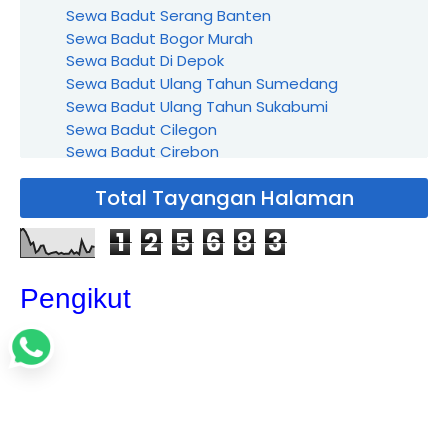
Sewa Badut Serang Banten
Sewa Badut Bogor Murah
Sewa Badut Di Depok
Sewa Badut Ulang Tahun Sumedang
Sewa Badut Ulang Tahun Sukabumi
Sewa Badut Cilegon
Sewa Badut Cirebon
Sewa Badut Ulang Tahun Bandung Murah
Total Tayangan Halaman
Sewa Badut Ulang Tahun Semarang
Sewa Badut Solo / Surakarta
1
2
5
6
8
3
Sewa Badut Jogja
Sewa Badut Ulang Tahun Surabaya
Sewa Badut Ulang Tahun Malang
Pengikut
Sewa Badut Cianjur
Sewa Badut Ulang Tahun Pekalongan
Sewa Badut Ulang Tahun Ciamis
Sewa Badut Pemalang
Sewa Badut Ulang Tahun Pangandaran
Rayakan Ulang Tahun Anak Anda Dengan Jasa
Dekorasi...