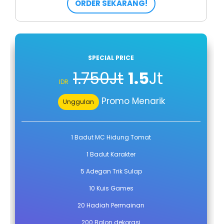
ORDER SEKARANG!
SPECIAL PRICE
1.750Jt
1.5
Jt
IDR
Promo Menarik
Unggulan
1 Badut MC Hidung Tomat
1 Badut Karakter
5 Adegan Trik Sulap
10 Kuis Games
20 Hadiah Permainan
200 Balon dekorasi