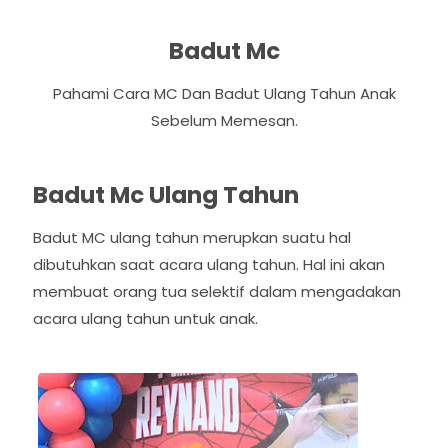
Badut Mc
Pahami Cara MC Dan Badut Ulang Tahun Anak
Sebelum Memesan.
Badut Mc Ulang Tahun
Badut MC ulang tahun merupkan suatu hal
dibutuhkan saat acara ulang tahun. Hal ini akan
membuat orang tua selektif dalam mengadakan
acara ulang tahun untuk anak.
P
N
r
e
e
x