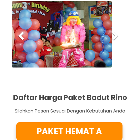
P
N
r
e
e
x
v
t
i
o
u
s
Daftar Harga Paket Badut Rino
Silahkan Pesan Sesuai Dengan Kebutuhan Anda
PAKET HEMAT A