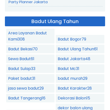
Party Planner Jakarta
Badut Ulang Tahun
Area Layanan Badut
Kami
308
Badut Bogor
79
Badut Bekasi
70
Badut Ulang Tahun
61
Sewa Badut
61
Badut Jakarta
48
Badut Sulap
33
Badut Mc
31
Paket badut
31
badut murah
29
jasa sewa badut
29
Badut Karakter
28
Badut Tangerang
16
Dekorasi Balon
15
dekor balon ulang