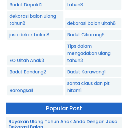
Badut Depok
12
tahun
8
dekorasi balon ulang
tahun
8
dekorasi balon ultah
8
jasa dekor balon
8
Badut Cikarang
6
Tips dalam
mengadakan ulang
EO Ultah Anak
3
tahun
3
Badut Bandung
2
Badut Karawang
1
santa claus dan pit
Barongsai
1
hitam
1
Popular Post
Rayakan Ulang Tahun Anak Anda Dengan Jasa
Dekorasi Balon