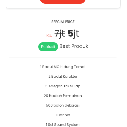
SPECIAL PRICE
7jt
5
jt
Rp.
Best Produk
Eksklusif
1 Badut MC Hidung Tomat
2 Badut Karakter
5 Adegan Trik Sulap
20 Hadiah Permainan
500 balon dekorasi
1 Banner
1 Set Sound System