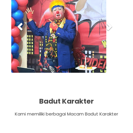
v
t
i
o
u
s
Badut Karakter
Kami memiliki berbagai Macam Badut Karakter