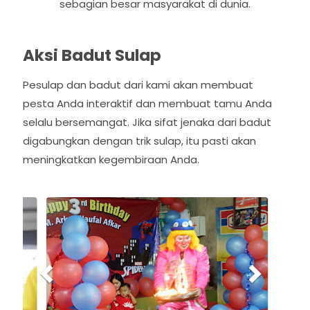
sebagian besar masyarakat di dunia.
Aksi Badut Sulap
Pesulap dan badut dari kami akan membuat
pesta Anda interaktif dan membuat tamu Anda
selalu bersemangat. Jika sifat jenaka dari badut
digabungkan dengan trik sulap, itu pasti akan
meningkatkan kegembiraan Anda.
P
N
r
e
e
x
v
t
i
o