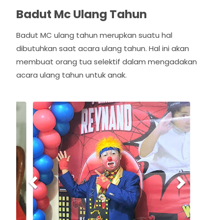
Badut Mc Ulang Tahun
Badut MC ulang tahun merupkan suatu hal
dibutuhkan saat acara ulang tahun. Hal ini akan
membuat orang tua selektif dalam mengadakan
acara ulang tahun untuk anak.
P
N
r
e
e
x
v
t
i
o
u
s