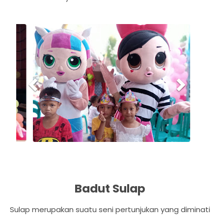
P
N
r
e
e
x
v
t
i
o
u
s
Badut Sulap
Sulap merupakan suatu seni pertunjukan yang diminati