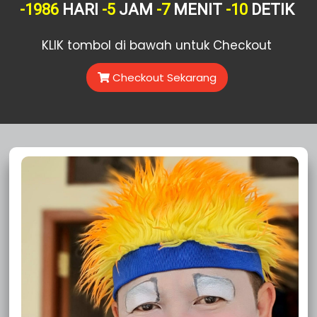
Sewa Badut Ulang Tahun Bekasi Pondok Melati
-1986
HARI
-5
JAM
-7
MENIT
-11
DETIK
Juni
19
Mei
72
KLIK tombol di bawah untuk Checkout
April
86
Maret
74
Checkout Sekarang
Februari
16
Januari
4