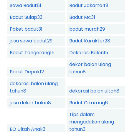
Sewa Badut
61
Badut Jakarta
48
Badut Sulap
33
Badut Mc
31
Paket badut
31
badut murah
29
jasa sewa badut
29
Badut Karakter
28
Badut Tangerang
16
Dekorasi Balon
15
dekor balon ulang
Badut Depok
12
tahun
8
dekorasi balon ulang
tahun
8
dekorasi balon ultah
8
jasa dekor balon
8
Badut Cikarang
6
Tips dalam
mengadakan ulang
EO Ultah Anak
3
tahun
3