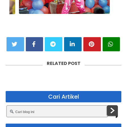
u
s
RELATED POST
Cari Artikel