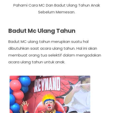
Pahami Cara MC Dan Badut Ulang Tahun Anak
Sebelum Memesan.
Badut Mc Ulang Tahun
Badut MC ulang tahun merupkan suatu hal
dibutuhkan saat acara ulang tahun. Hal ini akan
membuat orang tua selektif dalam mengadakan
acara ulang tahun untuk anak.
P
N
r
e
e
x
v
t
i
o