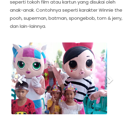
seperti tokoh film atau kartun yang disukai oleh
anak-anak. Contohnya seperti karakter Winnie the
pooh, superman, batman, spongebob, tom & jerry,
dan lain-lainnya.
P
N
r
e
e
x
v
t
i
o
u
s