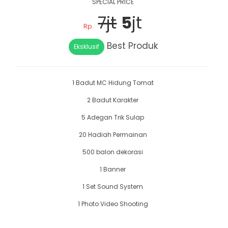
SPECIAL PRICE
7jt
5
jt
Rp.
Best Produk
Eksklusif
1 Badut MC Hidung Tomat
2 Badut Karakter
5 Adegan Trik Sulap
20 Hadiah Permainan
500 balon dekorasi
1 Banner
1 Set Sound System
1 Photo Video Shooting