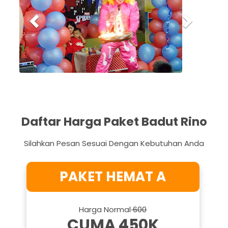
v
t
i
o
u
s
Daftar Harga Paket Badut Rino
Silahkan Pesan Sesuai Dengan Kebutuhan Anda
PAKET HEMAT A
Harga Normal
600
CUMA 450K