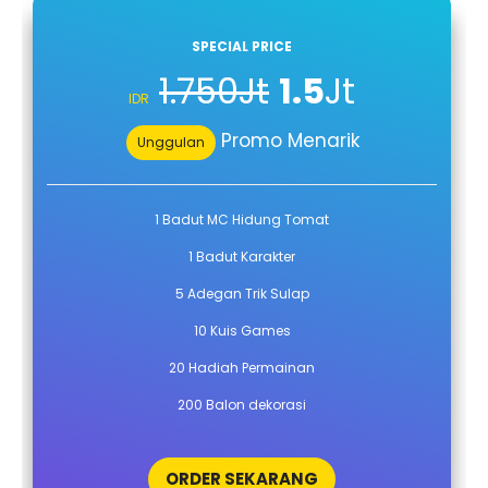
SPECIAL PRICE
1.750Jt
1.5
Jt
IDR
Promo Menarik
Unggulan
1 Badut MC Hidung Tomat
1 Badut Karakter
5 Adegan Trik Sulap
10 Kuis Games
20 Hadiah Permainan
200 Balon dekorasi
ORDER SEKARANG